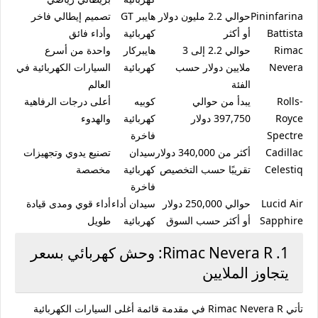
Pininfarina
حوالي 2.2 مليون دولار
هايبر GT
تصميم إيطالي فاخر
Battista
أو أكثر
كهربائية
وأداء فائق
Rimac
حوالي 2.2 إلى 3
هايبركار
واحدة من أسرع
Nevera
ملايين دولار حسب
كهربائية
السيارات الكهربائية في
الفئة
العالم
Rolls-
يبدأ من حوالي
كوبيه
أعلى درجات الرفاهية
Royce
397,750 دولار
كهربائية
والهدوء
Spectre
فاخرة
Cadillac
أكثر من 340,000 دولار
سيدان
تصنيع يدوي وتجهيزات
Celestiq
تقريبًا حسب التخصيص
كهربائية
مخصصة
فاخرة
Lucid Air
حوالي 250,000 دولار
سيدان أداء
أداء قوي ومدى قيادة
Sapphire
أو أكثر حسب السوق
كهربائية
طويل
1. Rimac Nevera R: وحش كهربائي بسعر
يتجاوز الملايين
تأتي
Rimac Nevera R
في مقدمة قائمة أغلى السيارات الكهربائية