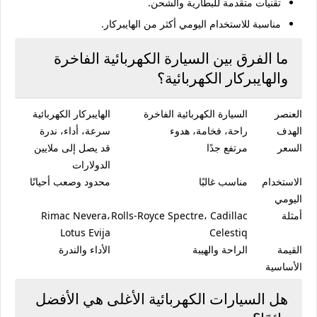
تقنيات متقدمة للبطارية والشحن.
مناسبة للاستخدام اليومي أكثر من الهايبركار.
ما الفرق بين السيارة الكهربائية الفاخرة
والهايبركار الكهربائية؟
العنصر
السيارة الكهربائية الفاخرة
الهايبركار الكهربائية
الهدف
راحة، فخامة، هدوء
سرعة، أداء، ندرة
السعر
مرتفع جدًا
قد يصل إلى ملايين
الدولارات
الاستخدام
مناسب غالبًا
محدود وصعب أحيانًا
اليومي
أمثلة
Rolls-Royce Spectre، Cadillac
Rimac Nevera،
Lotus Evija
Celestiq
القيمة
الراحة والهيبة
الأداء والندرة
الأساسية
هل السيارات الكهربائية الأغلى هي الأفضل