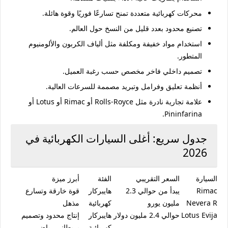
محركات كهربائية متعددة تمنح تسارعًا فوريًا وقوة هائلة.
تصنيع محدود بعدد قليل من النسخ حول العالم.
استخدام مواد خفيفة ومكلفة مثل ألياف الكربون والألومنيوم
المتطور.
تصميم داخلي فاخر مخصص حسب رغبة العميل.
أنظمة تعليق وفرامل وتبريد مصممة للسرعات العالية.
علامة تجارية نادرة مثل Rolls-Royce أو Rimac أو Lotus أو
Pininfarina.
جدول سريع: أغلى السيارات الكهربائية في
2026
السيارة
السعر التقريبي
الفئة
أبرز ميزة
Rimac
يبدأ من حوالي 2.3
هايبركار
قوة خارقة وتسارع
Nevera R
مليون يورو
كهربائية
مذهل
Lotus Evija
حوالي 2.4 مليون دولار
هايبركار
إنتاج محدود وتصميم
كهربائية
بريطاني رياضي