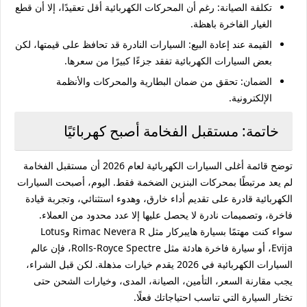
تكلفة الصيانة:
رغم أن المحركات الكهربائية أقل تعقيدًا، إلا أن قطع
الغيار الفاخرة باهظة.
القيمة عند إعادة البيع:
السيارات النادرة قد تحافظ على قيمتها، لكن
بعض السيارات الكهربائية تفقد جزءًا كبيرًا من سعرها.
الضمان:
تحقق من ضمان البطارية والمحركات والأنظمة
الإلكترونية.
خاتمة: مستقبل الفخامة أصبح كهربائيًا
توضح قائمة
أغلى السيارات الكهربائية لعام 2026
أن مستقبل الفخامة
لم يعد مرتبطًا بمحركات البنزين الضخمة فقط. اليوم، أصبحت السيارات
الكهربائية قادرة على تقديم أداء خارق، وهدوء استثنائي، وتجربة قيادة
فاخرة، وتصميمات نادرة لا يحصل عليها إلا عدد محدود من العملاء.
سواء كنت مهتمًا بسيارة هايبركار مثل Rimac Nevera R وLotus
Evija، أو سيارة فاخرة هادئة مثل Rolls-Royce Spectre، فإن عالم
السيارات الكهربائية في 2026 يقدم خيارات مذهلة. لكن قبل الشراء،
يجب مقارنة السعر، التأمين، الصيانة، المدى، وخيارات الشحن حتى
تختار السيارة التي تناسب احتياجاتك فعلًا.