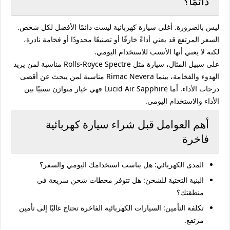
دائمًا؟
ليس بالضرورة. أغلى سيارة كهربائية ليست دائمًا الأفضل لكل شخص.
السعر المرتفع قد يعني أداءً خارقًا أو تصنيعًا محدودًا أو فخامة نادرة،
لكنه لا يعني أنها الأنسب للاستخدام اليومي.
على سبيل المثال، سيارة مثل Rolls-Royce Spectre مناسبة لمن يريد
الهدوء والفخامة، بينما Rimac Nevera مناسبة لمن يبحث عن أقصى
درجات الأداء. أما Lucid Air Sapphire فهي خيار متوازن نسبيًا بين
الأداء والاستخدام اليومي.
أهم العوامل قبل شراء سيارة كهربائية
فاخرة
المدى الكهربائي:
هل يناسب استخدامك اليومي والسفر؟
البنية التحتية للشحن:
هل تتوفر محطات شحن سريعة في
منطقتك؟
تكلفة التأمين:
السيارات الكهربائية الفاخرة تحتاج غالبًا إلى تأمين
مرتفع.