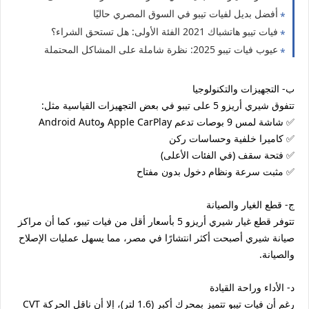
أفضل بديل لفيات تيبو في السوق المصري حاليًا
فيات تيبو هاتشباك 2021 الفئة الأولى: هل تستحق الشراء؟
عيوب فيات تيبو 2025: نظرة شاملة على المشاكل المحتملة
ب- التجهيزات والتكنولوجيا
تتفوق شيري أريزو 5 على تيبو في بعض التجهيزات القياسية مثل:
✅ شاشة لمس 9 بوصات تدعم Apple CarPlay وAndroid Auto
✅ كاميرا خلفية وحساسات ركن
✅ فتحة سقف (في الفئات الأعلى)
✅ مثبت سرعة ونظام دخول بدون مفتاح
ج- قطع الغيار والصيانة
تتوفر قطع غيار شيري أريزو 5 بأسعار أقل من فيات تيبو، كما أن مراكز
صيانة شيري أصبحت أكثر انتشارًا في مصر، مما يسهل عمليات الإصلاح
والصيانة.
د- الأداء وراحة القيادة
رغم أن فيات تيبو تتميز بمحرك أكبر (1.6 لتر)، إلا أن ناقل الحركة CVT