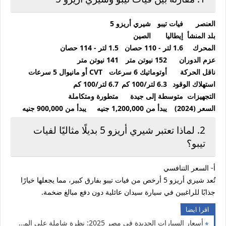
العنصر
فيات تيبو
شيري أريزو 5
بلد المنشأ
إيطاليا
الصين
المحرك
1.6 لتر - 110 حصان
1.5 لتر - 114 حصان
عزم الدوران
152 نيوتن متر
141 نيوتن متر
ناقل الحركة
أوتوماتيك 6 سرعات
CVT أو مانيوال 5 سرعات
استهلاك الوقود
6.3 لتر/100 كم
6.7 لتر/100 كم
التجهيزات
متوسطة إلى جيدة
متطورة ومتكاملة
السعر (2024)
يبدأ من 1,200,000 جنيه
يبدأ من 900,000 جنيه
2. لماذا تعتبر شيري أريزو 5 بديلًا مثاليًا لفيات
تيبو؟
أ- السعر التنافسي
تُعد شيري أريزو 5 أرخص من فيات تيبو بفارق كبير، مما يجعلها خيارًا
جذابًا للراغبين في سيارة سيدان عائلية دون دفع مبالغ ضخمة.
اقرا ايضا
أسعار السيارات الجديدة في مصر 2025: نظرة شاملة على الموديلات والعروض