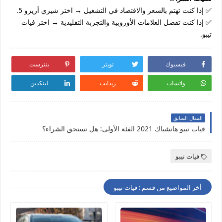
✅ إذا كنت تهتم بالسعر والاقتصاد في التشغيل → اختر شيري أريزو 5.
✅ إذا كنت تفضل العلامات الأوروبية والتجربة التقليدية → اختر فيات
تيبو.
فيسبوك
تويتر
بنترست
واتساب
ريدايت
لينكدين
المقال السابق
فيات تيبو هاتشباك 2021 الفئة الأولى: هل تستحق الشراء؟
فيات تيبو
أخر المواضيع من قسم : فيات تيبو